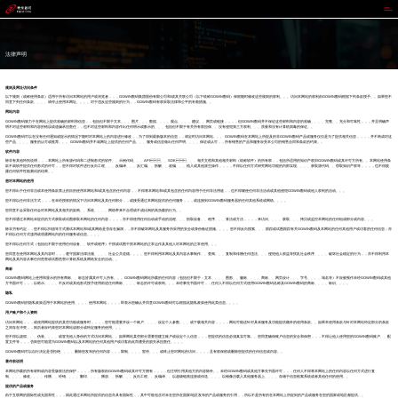
GOWIN
法律声明
规则及网址访问条件
以下规则（或称使用条款）适用于所有访问本网站的用户或浏览者，，，GOWIN数码集团股份有限公司和/或其关联公司（以下统称GOWIN数码）保留随时修改这些规则的权利。。。访问本网站的权利由GOWIN数码根据下列条款授予。。如果您不
同意下列任何条款、、、、请停止使用本网址。。。。对于违反这些规则的行为，，GOWIN数码有权采取法律和公平的补救措施。。
网站内容
GOWIN数码致力于在网站上提供准确的材料和信息，，包括但不限于文本、、、图片、、、数据、、、、观点、、、、建议、、网页或链接，，，，但GOWIN数码并不保证这些材料和内容的准确、、、、完整、、充分和可靠性，，，并且明确声
明不对这些材料和内容的错误或遗漏承担责任，，也不对这些材料和内容作出任何明示或默示的、、、包括但不限于有关所有权担保、、没有侵犯第三方权利、、、质量和没有计算机病毒的保证。。
GOWIN数码可以在没有任何通知或提示的情况下随时对本网站上的内容进行修改，，为了得到最新版本的信息，，请定时访问本网站。。。 GOWIN数码在本网站上所提及的非GOWIN数码产品或服务仅仅是为了提供相关信息，，，，并不构成对这
些产品、、、、服务的认可或推荐。。。 GOWIN数码并不就网址上提供的任何产品、、、服务或信息做出任何声明、、、、保证或认可，，所有销售的产品和服务应受本公司的销售合同和条款的约束。。
软件内容
除非有其他特别说明，，，本网站上所有源代码和二进制形式的软件、、示例代码、、、API、、SDK、、、相关文档和其他相关材料（统称软件）的所有权，，包括所适用的知识产权归GOWIN数码或其许可方所有。。本网站使用条
款不就软件提供任何形式的许可，，您不得对软件进行反向工程、、、反编译、、、反汇编、、拆解、、改编、、、植入或其他派生操作，，，，不得以任何方式研究网站功能的内部实现、、、、获取源代码、、窃取知识产权等，，，，也不得披
露任何软件性能测试的结果。。
您对本网站的使用
您不得出于任何非法或本使用条款禁止的目的使用本网站和/或其包含的任何内容，，不得将本网站和/或其包含的任何内容用于任何非法用途，，也不得唆使任何非法活动或其他侵犯GOWIN数码或他人权利的活动。。。
您不得以任何非法方式，，，在未经授权的情况下访问本网站及其任何部分，，或接受通过本网站提供的任何服务，，，或连接到GOWIN数码服务器的任何其他系统或网络。。。。
您同意不会采取任何会对本网站及其相关的架构、、系统、、、、网络带来不合理或不成比例的高负载的行为。。
您不得通过本网站未提供的方式获取或试图获取本网站的任何内容，，，，亦不得使用任何自动或手动的流程、、、抓取设备、、程序、、、算法或方法，，，，来访问、、、、获取、、、拷贝或监控本网站的任何组成部分或内容。。。
除非另有约定，，您不得以扫描等方式测试本网站和/或其网络是否存在漏洞，，亦不得破坏网站及其服务所采用的安全或身份验证措施。。。。您不得反向搜索、、、跟踪或试图跟踪有关GOWIN数码及本网站的任何其他用户或访客的任何信息；亦
不得以任何方式滥用或泄露网站内的任何服务或信息。。。。
您不得以任何方式（包括但不限于使用任何设备、、软件或程序）干扰或试图干扰本网站的正常运作及其他人对本网站的正常使用。。。
您同意在使用本网站及其内容时，，，遵守国家法律法规、、、、社会公共道德。。。。您不得利用本网站及其内容从事制作、、查阅、、、复制和传播任何违法、、、侵犯他人权益等扰乱社会秩序、、、、破坏社会稳定的行为，，亦不得利用本
网站及其内容从事任何危害或试图危害计算机系统及网络安全的活动。。
商标
GOWIN数码网站上使用和显示的所有商标、、标志皆属其许可人所有。。。GOWIN数码网站所载的任何内容（包括但不限于：文本、、、、图形、、徽标、、、、商标、、网页设计、、、字号、、、、域名等）不应被视作未经GOWIN数码或其他
方书面许可，，，以暗示、、、、不反对或其他形式授予使用前述任何商标、、、、标志的许可或权利。。。未经事先书面许可，，任何人不得以任何方式使用GOWIN数码名称及GOWIN数码的商标、、、、标识。。。。
隐私
GOWIN数码的隐私政策适用于本网站的使用。。。。使用本网站，，，，即表示您确认并同意GOWIN数码可以根据此隐私政策使用此类信息。。。。
用户账户和个人资料
访问本网站，，，或使用网站提供的某些功能或服务时，，，，您可能需要开设一个账户、、、、设定个人参数、、、或下载相关内容，，，，网站可能还针对具体服务及功能提供额外的使用条款。。如果本使用条款与针对本网站特定部分的条款
之间存在冲突，，则后者应约束您对本网站该部分或特定服务的使用。。。
您不得以虚假、、、伪装、、、、或冒充他人身份的方式访问本网站。。如果网站某些部分需要您建立账户或设定个人信息，，，您提供的信息必须真实可靠。。您同意确保账户信息的安全和保密，，，不得让他人使用您的GOWIN数码账户、、配
置文件等，，，否则您可能需为GOWIN数码以及本网站的任何其他用户或访客由此而遭受的损失承担责任。。。。
GOWIN数码可以自行决定是否拒绝、、、、删除您发布的任何内容，，，限制、、、、暂停、、、或终止您对网站的访问，，，，且有权保留或删除您提供的任何信息或内容。。
著作权说明
本网站所载的所有材料或内容受版权法的保护，，，，所有版权由GOWIN数码或其许可方拥有，，，，但注明引用其他方的内容除外。。未经GOWIN数码或其他方事先书面许可，，，任何人不得将本网站上的任何内容以任何方式进行复
制、、、、修改、、、、传播、、经销、、、、翻印、、、、播放、、拆解、、、反向工程、、反编译、、以超级链路连接或传送、、、、以镜像法载入其他服务器上、、、、存储于信息检索系统或者其他任何的使用。。
提供的产品或服务
由于互联网的国际性或无国界性，，，因此通过本网站所提供的信息亦具有国际性，，其中可能包含对未在您所在国家/地区发布的产品或服务的引用，，所以不是所有的在本网站上所提到的产品或服务在您的国家或地区都提供。。